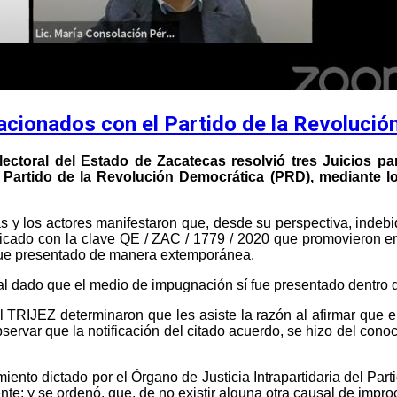
acionados con el Partido de la Revoluci
Electoral del Estado de Zacatecas resolvió tres Juicios pa
l Partido de la Revolución Democrática (PRD), mediante 
 y los actores manifestaron que, desde su perspectiva, indebi
ificado con la clave QE / ZAC / 1779 / 2020 que promovieron e
 fue presentado de manera extemporánea.
gal dado que el medio de impugnación sí fue presentado dentro de
el TRIJEZ determinaron que les asiste la razón al afirmar que 
servar que la notificación del citado acuerdo, se hizo del conoci
miento dictado por el Órgano de Justicia Intrapartidaria del Pa
ente;
y se ordenó, que, de no existir alguna otra causal de impr