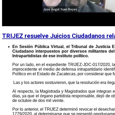
TRIJEZ resuelve Juicios Ciudadanos rel
En Sesión Pública Virtual, el Tribunal de Justicia 
Ciudadano interpuestos por diversos militantes de
Intrapartidistas de ese instituto político.
Por un lado, en el expediente TRIJEZ-JDC-017/2020, las
improcedente el medio de defensa intrapartidario ident
Político en el Estado de Zacatecas, por considerar que
Las y los actores sostuvieron, que la resolución era ile
Al respecto, la Magistrada y Magistrados que integran 
días, ya que el órgano partidista responsable, dejó de ob
de octubre de dos mil veinte.
Por lo anterior, el TRIJEZ determinó revocar el desecha
1779/2020, al determinarse que se presentó oportunam