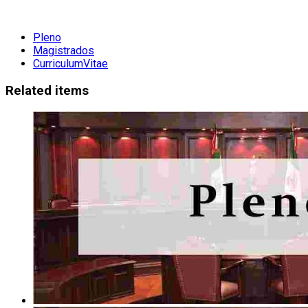
Pleno
Magistrados
CurriculumVitae
Related items