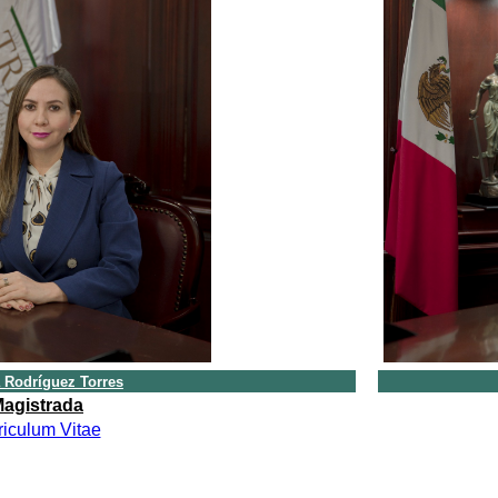
a Rodríguez Torres
agistrada
riculum Vitae