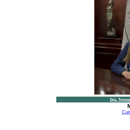
Dra. Teres
M
Cur