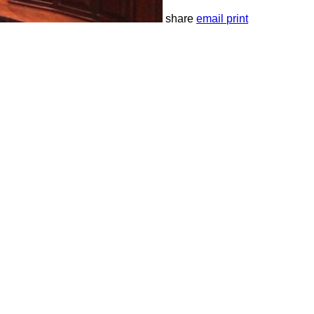
share
email
print