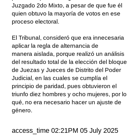
Juzgado 2
do
Mixto, a pesar de que fue é
l
quien obtuvo la mayoría de votos en ese
proceso
electoral.
E
l
Tribunal, consideró
que era innecesaria
aplicar la regla de alternancia de
manera
aislada
, porque realizó un
análisis
d
el resultado total de la elección del bloque
de
Juezas y Jueces de Distrito del Poder
Judicial, e
n las cuales
se cumplía
el
principio
de paridad, pues obtuvieron el
triunfo diez hombres y ocho mujeres, por lo
qué, no era necesario hacer un ajuste de
género.
access_time
02:21PM 05 July 2025