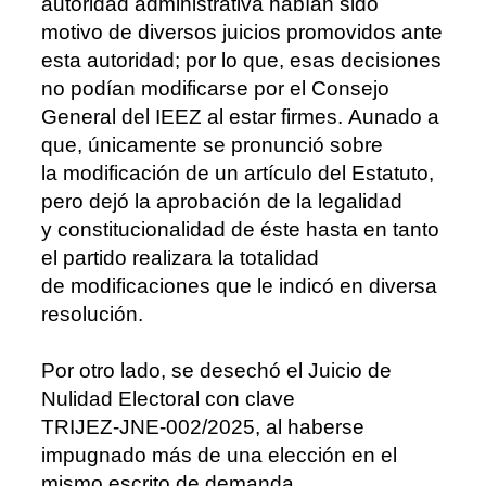
autoridad
administrativa
habían
sido
motivo
de
diversos
juicios
promovidos
ante
esta
autoridad; por lo que, esas decisiones
no podían modificarse por el Consejo
General
del
IEE
Z
al
estar
firmes.
Aunado
a
que,
únicamente
se
pronunció
sobre
la
modificación de un artículo del Estat
uto,
pero dejó la aprobación de la legalidad
y
constitucionalidad
de
éste
hasta
en
tanto
el
partido
realizara
la
totalidad
de
modificaciones que le indicó en diversa
resolución.
Por
otro lado, se desechó
el Juicio de
Nulidad
Electoral con clave
TRIJEZ
-
JNE
-
002/2025
, al haberse
impugnado más de una elección en el
mismo escrito de
demanda.