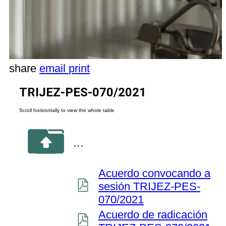
share
email
print
TRIJEZ-PES-070/2021
...
Acuerdo convocando a
sesión TRIJEZ-PES-
070/2021
Acuerdo de radicación